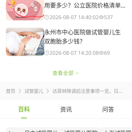
用要多少？公立医院价格清单
与省钱攻略
2026-08-07 14:40:02
537


永州市中心医院做试管婴儿生
双胞胎多少钱？
2026-08-07 14:20:08
69


北京试管助孕哪家机构**？上
查看全部

海生殖医学中心如何？
2026-08-07 14:00:08
384


首页
试管婴儿
达菲林降调后注意事项一览，日常饮食再馋也要忌口


美国一次试管婴儿需要多长时
百科
资讯
问答
间，美国试管婴儿费用多少钱
2026-08-07 13:40:08
949

