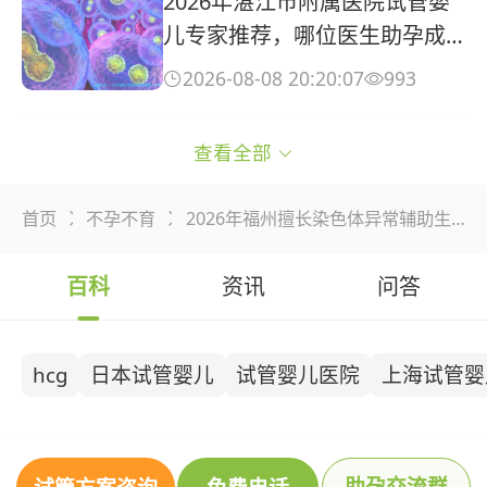
2026年湛江市附属医院试管婴
儿专家推荐，哪位医生助孕成
功率领跑？
2026-08-08 20:20:07
993


在沈阳菁华医院做试管一次3万
查看全部

至10万，其中医保可以报多
少？
2026-08-08 19:40:09
970


首页
不孕不育
2026年福州擅长染色体异常辅助生殖医院盘点：附三代试管技术与费用明细指南


去马来西亚做三代试管前怎样
百科
资讯
问答
调理身体？做马来西亚试管婴
儿需要准备什么？
2026-08-08 18:00:16
7


hcg
日本试管婴儿
试管婴儿医院
上海试管婴
泰国CFG曼谷生殖医疗中心试管
婴儿费用大概多少？三代试管
价格贵不贵？
2026-08-08 17:40:06
89


助孕交流群