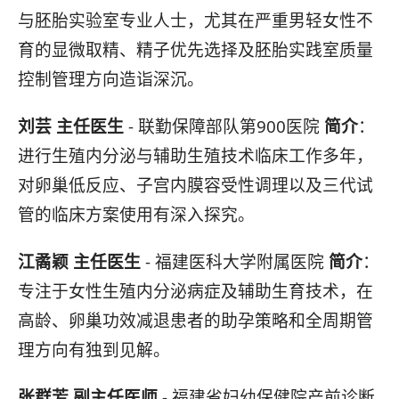
与胚胎实验室专业人士，尤其在严重男轻女性不
育的显微取精、精子优先选择及胚胎实践室质量
控制管理方向造诣深沉。
刘芸 主任医生
- 联勤保障部队第900医院
简介
：
进行生殖内分泌与辅助生殖技术临床工作多年，
对卵巢低反应、子宫内膜容受性调理以及三代试
管的临床方案使用有深入探究。
江矞颖 主任医生
- 福建医科大学附属医院
简介
：
专注于女性生殖内分泌病症及辅助生育技术，在
高龄、卵巢功效减退患者的助孕策略和全周期管
理方向有独到见解。
张群芳 副主任医师
- 福建省妇幼保健院产前诊断