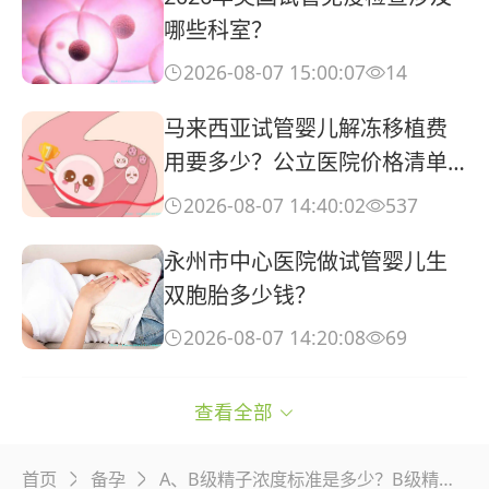
哪些科室？
2026-08-07 15:00:07
14


马来西亚试管婴儿解冻移植费
用要多少？公立医院价格清单
与省钱攻略
2026-08-07 14:40:02
537


永州市中心医院做试管婴儿生
双胞胎多少钱？
2026-08-07 14:20:08
69


北京试管助孕哪家机构**？上
查看全部

海生殖医学中心如何？
2026-08-07 14:00:08
384


首页
备孕
A、B级精子浓度标准是多少？B级精子适合做试管婴儿吗？

