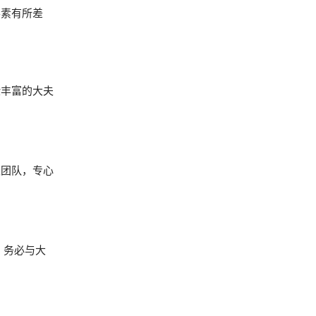
要素有所差
验丰富的大夫
夫团队，专心
，务必与大