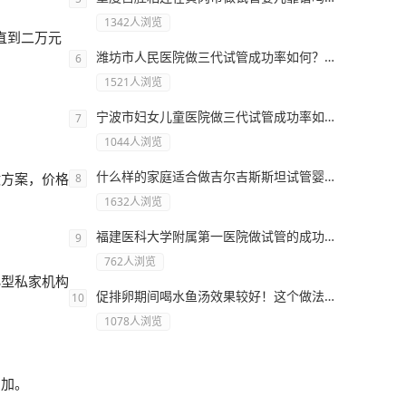
1342人浏览
直到二万元
潍坊市人民医院做三代试管成功率如何？一文读懂需要花多少钱
1521人浏览
宁波市妇女儿童医院做三代试管成功率如何？一文读懂需要花多少钱
1044人浏览
什么样的家庭适合做吉尔吉斯斯坦试管婴儿呢！预算15足以！
激方案，价格
1632人浏览
福建医科大学附属第一医院做试管的成功率有多少？有哪些因素会影响试管成功率
762人浏览
小型私家机构
促排卵期间喝水鱼汤效果较好！这个做法简单又好喝快收藏
1078人浏览
增加。