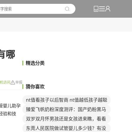

有哪
精选分类
机访问

举报
猜你喜欢
nt值看孩子以后智商 nt值越低孩子越聪
管婴儿助孕
明的真相
臻爱飞帆奶粉深度测评：国产奶粉黑马
经验和技
的崛起与争议
双岁双月怀男孩还是女孩进来瞧，看看
这个口诀你就知道
东莞人民医院做试管婴儿多少钱？有没