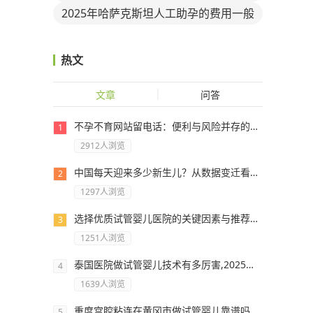
有价格表？
2025年哈萨克斯坦人工助孕的费用一般
要多少钱？
热文
文章
问答
不孕不育网站留电话：便利与风险并存的分析
2912人浏览
中国每天迎来多少新生儿？从数据变迁看人口结构新挑战
1297人浏览
选择优质试管婴儿医院的关键因素与推荐指南
1251人浏览
泰国医院做试管婴儿技术有多厉害,2025泰国试管医院top5推荐
1639人浏览
重度宫腔粘连在黄冈市做试管婴儿靠谱吗，重度宫腔粘连试管婴儿成功率多少！