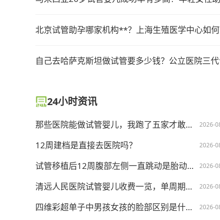
北京试管助孕哪家机构**？上海生殖医学中心如何
自己去哈萨克斯坦做试管要多少钱？公立医院三代
24小时资讯
那些医院能做试管婴儿，我跑了五家才敢下决定
2026-0
12周建档是直接去医院吗？
2026-0
试管移植后12周腹部左侧一直跳动是胎动还是子宫收缩？
2026-0
清远人民医院试管婴儿收费一览，单周期不超10w不算贵
2026-0
四维彩超单子中男孩女孩的脸部区别是什么？有特征图片吗？
2026-0